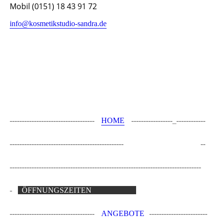
Mobil (0151) 18 43 91 72
info@kosmetikstudio-sandra.de
-----------------------------------
HOME
-----------------_------------
-----------------------------------------------
Kosmetikstudio Sandra
--
-----------------------------------------------
--------------------------------
-
ÖFFNUNGSZEITEN
__________
-----------------------------------
ANGEBOTE
------------------------